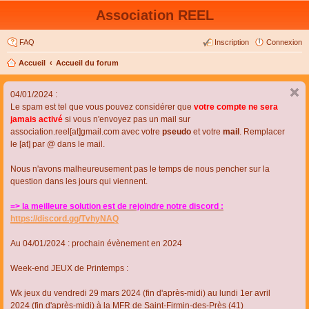
Association REEL
FAQ
Inscription
Connexion
Accueil
Accueil du forum
04/01/2024 :
Le spam est tel que vous pouvez considérer que
votre compte ne sera
jamais activé
si vous n'envoyez pas un mail sur
association.reel[at]gmail.com avec votre
pseudo
et votre
mail
. Remplacer
le [at] par @ dans le mail.
Nous n'avons malheureusement pas le temps de nous pencher sur la
question dans les jours qui viennent.
=> la meilleure solution est de rejoindre notre discord :
https://discord.gg/TvhyNAQ
Au 04/01/2024 : prochain évènement en 2024
Week-end JEUX de Printemps :
Wk jeux du vendredi 29 mars 2024 (fin d'après-midi) au lundi 1er avril
2024 (fin d'après-midi) à la MFR de Saint-Firmin-des-Près (41)