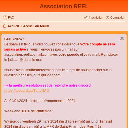
Association REEL
FAQ
Inscription
Connexion
Accueil
Accueil du forum
04/01/2024 :
Le spam est tel que vous pouvez considérer que
votre compte ne sera
jamais activé
si vous n'envoyez pas un mail sur
association.reel[at]gmail.com avec votre
pseudo
et votre
mail
. Remplacer
le [at] par @ dans le mail.
Nous n'avons malheureusement pas le temps de nous pencher sur la
question dans les jours qui viennent.
=> la meilleure solution est de rejoindre notre discord :
https://discord.gg/TvhyNAQ
Au 04/01/2024 : prochain évènement en 2024
Week-end JEUX de Printemps :
Wk jeux du vendredi 29 mars 2024 (fin d'après-midi) au lundi 1er avril
2024 (fin d'après-midi) à la MFR de Saint-Firmin-des-Près (41)