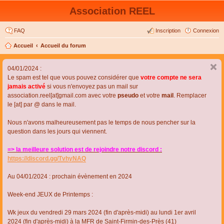
Association REEL
FAQ
Inscription
Connexion
Accueil
Accueil du forum
04/01/2024 :
Le spam est tel que vous pouvez considérer que
votre compte ne sera
jamais activé
si vous n'envoyez pas un mail sur
association.reel[at]gmail.com avec votre
pseudo
et votre
mail
. Remplacer
le [at] par @ dans le mail.
Nous n'avons malheureusement pas le temps de nous pencher sur la
question dans les jours qui viennent.
=> la meilleure solution est de rejoindre notre discord :
https://discord.gg/TvhyNAQ
Au 04/01/2024 : prochain évènement en 2024
Week-end JEUX de Printemps :
Wk jeux du vendredi 29 mars 2024 (fin d'après-midi) au lundi 1er avril
2024 (fin d'après-midi) à la MFR de Saint-Firmin-des-Près (41)