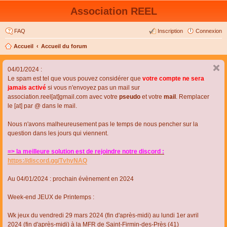
Association REEL
FAQ
Inscription
Connexion
Accueil
Accueil du forum
04/01/2024 :
Le spam est tel que vous pouvez considérer que
votre compte ne sera
jamais activé
si vous n'envoyez pas un mail sur
association.reel[at]gmail.com avec votre
pseudo
et votre
mail
. Remplacer
le [at] par @ dans le mail.
Nous n'avons malheureusement pas le temps de nous pencher sur la
question dans les jours qui viennent.
=> la meilleure solution est de rejoindre notre discord :
https://discord.gg/TvhyNAQ
Au 04/01/2024 : prochain évènement en 2024
Week-end JEUX de Printemps :
Wk jeux du vendredi 29 mars 2024 (fin d'après-midi) au lundi 1er avril
2024 (fin d'après-midi) à la MFR de Saint-Firmin-des-Près (41)