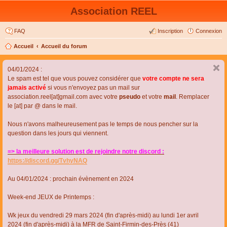
Association REEL
FAQ
Inscription
Connexion
Accueil
Accueil du forum
04/01/2024 :
Le spam est tel que vous pouvez considérer que
votre compte ne sera
jamais activé
si vous n'envoyez pas un mail sur
association.reel[at]gmail.com avec votre
pseudo
et votre
mail
. Remplacer
le [at] par @ dans le mail.
Nous n'avons malheureusement pas le temps de nous pencher sur la
question dans les jours qui viennent.
=> la meilleure solution est de rejoindre notre discord :
https://discord.gg/TvhyNAQ
Au 04/01/2024 : prochain évènement en 2024
Week-end JEUX de Printemps :
Wk jeux du vendredi 29 mars 2024 (fin d'après-midi) au lundi 1er avril
2024 (fin d'après-midi) à la MFR de Saint-Firmin-des-Près (41)