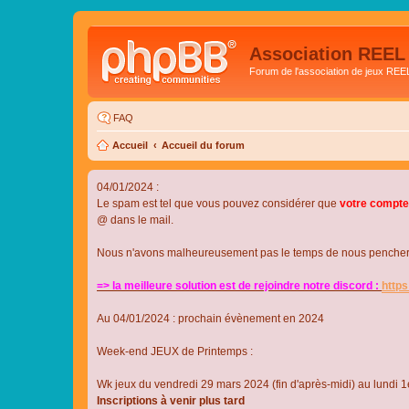
Association REEL
Forum de l'association de jeux REE
FAQ
Accueil
Accueil du forum
04/01/2024 :
Le spam est tel que vous pouvez considérer que
votre compte
@ dans le mail.
Nous n'avons malheureusement pas le temps de nous pencher su
=> la meilleure solution est de rejoindre notre discord :
http
Au 04/01/2024 : prochain évènement en 2024
Week-end JEUX de Printemps :
Wk jeux du vendredi 29 mars 2024 (fin d'après-midi) au lundi 1e
Inscriptions à venir plus tard