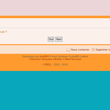
orum ?
Nous contacter
Supprimer t
Développé par
phpBB
® Forum Software © phpBB Limited
Traduction française officielle
©
Maël Soucaze
©
REEL
- 2002 - 2019