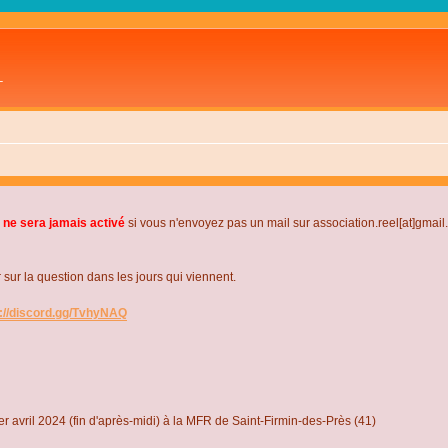
L
 ne sera jamais activé
si vous n'envoyez pas un mail sur association.reel[at]gmai
r la question dans les jours qui viennent.
s://discord.gg/TvhyNAQ
r avril 2024 (fin d'après-midi) à la MFR de Saint-Firmin-des-Près (41)