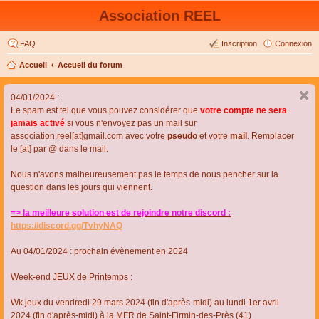
Association REEL
FAQ
Inscription
Connexion
Accueil
Accueil du forum
04/01/2024 :
Le spam est tel que vous pouvez considérer que
votre compte ne sera
jamais activé
si vous n'envoyez pas un mail sur
association.reel[at]gmail.com avec votre
pseudo
et votre
mail
. Remplacer
le [at] par @ dans le mail.
Nous n'avons malheureusement pas le temps de nous pencher sur la
question dans les jours qui viennent.
=> la meilleure solution est de rejoindre notre discord :
https://discord.gg/TvhyNAQ
Au 04/01/2024 : prochain évènement en 2024
Week-end JEUX de Printemps :
Wk jeux du vendredi 29 mars 2024 (fin d'après-midi) au lundi 1er avril
2024 (fin d'après-midi) à la MFR de Saint-Firmin-des-Près (41)