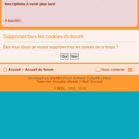
Inscriptions à venir plus tard
À bientôt !
Supprimer tous les cookies du forum
Êtes-vous sûr(e) de vouloir supprimer tous les cookies de ce forum ?
Accueil
Accueil du forum
Nous contacter
Développé par
phpBB
® Forum Software © phpBB Limited
Traduction française officielle
©
Maël Soucaze
©
REEL
- 2002 - 2019