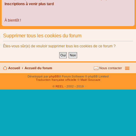
Inscriptions à venir plus tard
À bientôt !
Supprimer tous les cookies du forum
Êtes-vous sûr(e) de vouloir supprimer tous les cookies de ce forum ?
Accueil
Accueil du forum
Nous contacter
Développé par
phpBB
® Forum Software © phpBB Limited
Traduction française officielle
©
Maël Soucaze
©
REEL
- 2002 - 2019