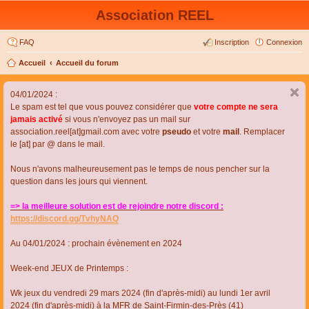
Association REEL
FAQ
Inscription
Connexion
Accueil
Accueil du forum
04/01/2024 :
Le spam est tel que vous pouvez considérer que
votre compte ne sera
jamais activé
si vous n'envoyez pas un mail sur
association.reel[at]gmail.com avec votre
pseudo
et votre
mail
. Remplacer
le [at] par @ dans le mail.
Nous n'avons malheureusement pas le temps de nous pencher sur la
question dans les jours qui viennent.
=> la meilleure solution est de rejoindre notre discord :
https://discord.gg/TvhyNAQ
Au 04/01/2024 : prochain évènement en 2024
Week-end JEUX de Printemps :
Wk jeux du vendredi 29 mars 2024 (fin d'après-midi) au lundi 1er avril
2024 (fin d'après-midi) à la MFR de Saint-Firmin-des-Près (41)