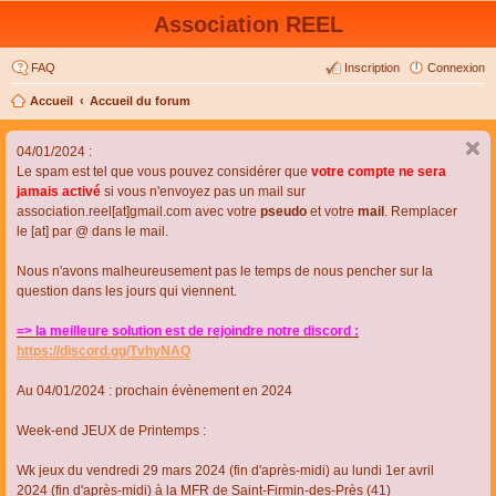
Association REEL
FAQ
Inscription
Connexion
Accueil
Accueil du forum
04/01/2024 :
Le spam est tel que vous pouvez considérer que
votre compte ne sera
jamais activé
si vous n'envoyez pas un mail sur
association.reel[at]gmail.com avec votre
pseudo
et votre
mail
. Remplacer
le [at] par @ dans le mail.
Nous n'avons malheureusement pas le temps de nous pencher sur la
question dans les jours qui viennent.
=> la meilleure solution est de rejoindre notre discord :
https://discord.gg/TvhyNAQ
Au 04/01/2024 : prochain évènement en 2024
Week-end JEUX de Printemps :
Wk jeux du vendredi 29 mars 2024 (fin d'après-midi) au lundi 1er avril
2024 (fin d'après-midi) à la MFR de Saint-Firmin-des-Près (41)