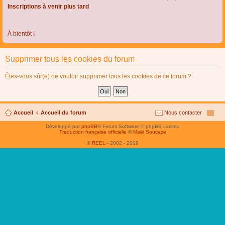
Inscriptions à venir plus tard
À bientôt !
Supprimer tous les cookies du forum
Êtes-vous sûr(e) de vouloir supprimer tous les cookies de ce forum ?
Accueil
Accueil du forum
Nous contacter
Développé par
phpBB
® Forum Software © phpBB Limited
Traduction française officielle
©
Maël Soucaze
©
REEL
- 2002 - 2019