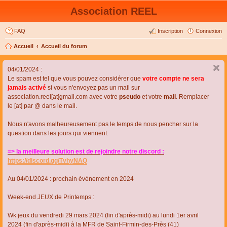
Association REEL
FAQ
Inscription
Connexion
Accueil
Accueil du forum
04/01/2024 :
Le spam est tel que vous pouvez considérer que
votre compte ne sera
jamais activé
si vous n'envoyez pas un mail sur
association.reel[at]gmail.com avec votre
pseudo
et votre
mail
. Remplacer
le [at] par @ dans le mail.
Nous n'avons malheureusement pas le temps de nous pencher sur la
question dans les jours qui viennent.
=> la meilleure solution est de rejoindre notre discord :
https://discord.gg/TvhyNAQ
Au 04/01/2024 : prochain évènement en 2024
Week-end JEUX de Printemps :
Wk jeux du vendredi 29 mars 2024 (fin d'après-midi) au lundi 1er avril
2024 (fin d'après-midi) à la MFR de Saint-Firmin-des-Près (41)