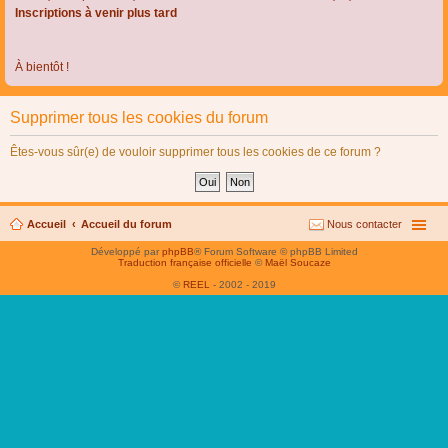
Inscriptions à venir plus tard
À bientôt !
Supprimer tous les cookies du forum
Êtes-vous sûr(e) de vouloir supprimer tous les cookies de ce forum ?
Accueil
Accueil du forum
Nous contacter
Développé par
phpBB
® Forum Software © phpBB Limited
Traduction française officielle
©
Maël Soucaze
©
REEL
- 2002 - 2019