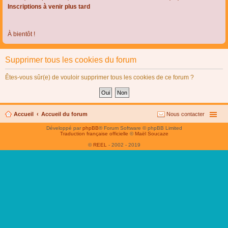
Inscriptions à venir plus tard
À bientôt !
Supprimer tous les cookies du forum
Êtes-vous sûr(e) de vouloir supprimer tous les cookies de ce forum ?
Accueil
Accueil du forum
Nous contacter
Développé par
phpBB
® Forum Software © phpBB Limited
Traduction française officielle
©
Maël Soucaze
©
REEL
- 2002 - 2019