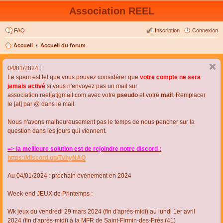
Association REEL
FAQ
Inscription
Connexion
Accueil
Accueil du forum
04/01/2024 :
Le spam est tel que vous pouvez considérer que
votre compte ne sera
jamais activé
si vous n'envoyez pas un mail sur
association.reel[at]gmail.com avec votre
pseudo
et votre
mail
. Remplacer
le [at] par @ dans le mail.
Nous n'avons malheureusement pas le temps de nous pencher sur la
question dans les jours qui viennent.
=> la meilleure solution est de rejoindre notre discord :
https://discord.gg/TvhyNAQ
Au 04/01/2024 : prochain évènement en 2024
Week-end JEUX de Printemps :
Wk jeux du vendredi 29 mars 2024 (fin d'après-midi) au lundi 1er avril
2024 (fin d'après-midi) à la MFR de Saint-Firmin-des-Près (41)