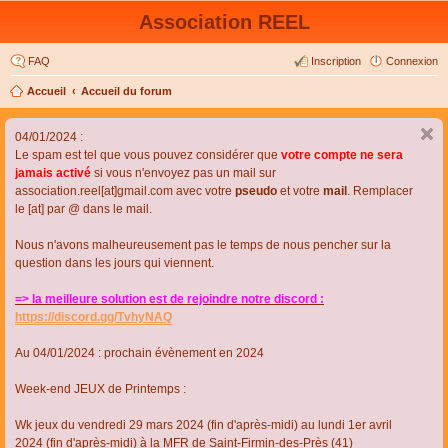
Association REEL
FAQ
Inscription
Connexion
Accueil
Accueil du forum
04/01/2024 :
Le spam est tel que vous pouvez considérer que
votre compte ne sera
jamais activé
si vous n'envoyez pas un mail sur
association.reel[at]gmail.com avec votre
pseudo
et votre
mail
. Remplacer
le [at] par @ dans le mail.
Nous n'avons malheureusement pas le temps de nous pencher sur la
question dans les jours qui viennent.
=> la meilleure solution est de rejoindre notre discord :
https://discord.gg/TvhyNAQ
Au 04/01/2024 : prochain évènement en 2024
Week-end JEUX de Printemps :
Wk jeux du vendredi 29 mars 2024 (fin d'après-midi) au lundi 1er avril
2024 (fin d'après-midi) à la MFR de Saint-Firmin-des-Près (41)