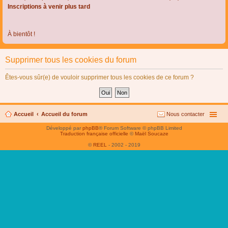
Inscriptions à venir plus tard
À bientôt !
Supprimer tous les cookies du forum
Êtes-vous sûr(e) de vouloir supprimer tous les cookies de ce forum ?
Accueil
Accueil du forum
Nous contacter
Développé par
phpBB
® Forum Software © phpBB Limited
Traduction française officielle
©
Maël Soucaze
©
REEL
- 2002 - 2019