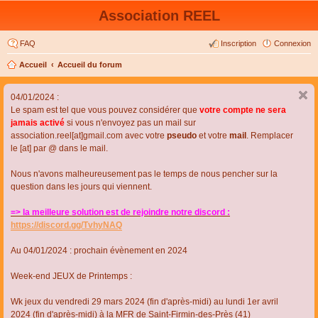
Association REEL
FAQ
Inscription
Connexion
Accueil
Accueil du forum
04/01/2024 :
Le spam est tel que vous pouvez considérer que
votre compte ne sera
jamais activé
si vous n'envoyez pas un mail sur
association.reel[at]gmail.com avec votre
pseudo
et votre
mail
. Remplacer
le [at] par @ dans le mail.
Nous n'avons malheureusement pas le temps de nous pencher sur la
question dans les jours qui viennent.
=> la meilleure solution est de rejoindre notre discord :
https://discord.gg/TvhyNAQ
Au 04/01/2024 : prochain évènement en 2024
Week-end JEUX de Printemps :
Wk jeux du vendredi 29 mars 2024 (fin d'après-midi) au lundi 1er avril
2024 (fin d'après-midi) à la MFR de Saint-Firmin-des-Près (41)