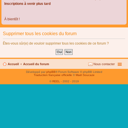
Inscriptions à venir plus tard
À bientôt !
Supprimer tous les cookies du forum
Êtes-vous sûr(e) de vouloir supprimer tous les cookies de ce forum ?
Accueil
Accueil du forum
Nous contacter
Développé par
phpBB
® Forum Software © phpBB Limited
Traduction française officielle
©
Maël Soucaze
©
REEL
- 2002 - 2019