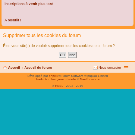
Inscriptions à venir plus tard
À bientôt !
Supprimer tous les cookies du forum
Êtes-vous sûr(e) de vouloir supprimer tous les cookies de ce forum ?
Accueil
Accueil du forum
Nous contacter
Développé par
phpBB
® Forum Software © phpBB Limited
Traduction française officielle
©
Maël Soucaze
©
REEL
- 2002 - 2019