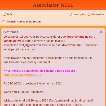
Association REEL
FAQ
Inscription
Connexion
Accueil
Accueil du forum
04/01/2024 :
Le spam est tel que vous pouvez considérer que
votre compte ne sera
jamais activé
si vous n'envoyez pas un mail sur
association.reel[at]gmail.com avec votre
pseudo
et votre
mail
. Remplacer
le [at] par @ dans le mail.
Nous n'avons malheureusement pas le temps de nous pencher sur la
question dans les jours qui viennent.
=> la meilleure solution est de rejoindre notre discord :
https://discord.gg/TvhyNAQ
Au 04/01/2024 : prochain évènement en 2024
Week-end JEUX de Printemps :
Wk jeux du vendredi 29 mars 2024 (fin d'après-midi) au lundi 1er avril
2024 (fin d'après-midi) à la MFR de Saint-Firmin-des-Près (41)