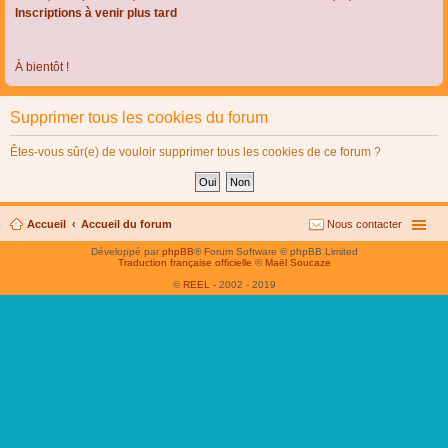
Inscriptions à venir plus tard
À bientôt !
Supprimer tous les cookies du forum
Êtes-vous sûr(e) de vouloir supprimer tous les cookies de ce forum ?
Accueil
Accueil du forum
Nous contacter
Développé par
phpBB
® Forum Software © phpBB Limited
Traduction française officielle
©
Maël Soucaze
©
REEL
- 2002 - 2019