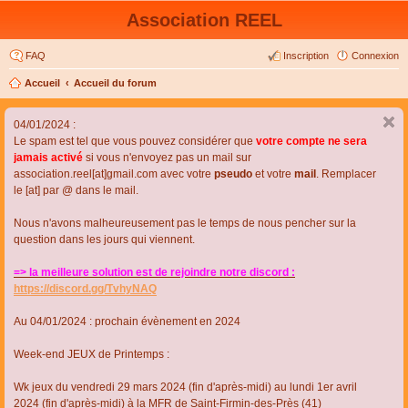
Association REEL
FAQ
Inscription
Connexion
Accueil
Accueil du forum
04/01/2024 :
Le spam est tel que vous pouvez considérer que
votre compte ne sera
jamais activé
si vous n'envoyez pas un mail sur
association.reel[at]gmail.com avec votre
pseudo
et votre
mail
. Remplacer
le [at] par @ dans le mail.
Nous n'avons malheureusement pas le temps de nous pencher sur la
question dans les jours qui viennent.
=> la meilleure solution est de rejoindre notre discord :
https://discord.gg/TvhyNAQ
Au 04/01/2024 : prochain évènement en 2024
Week-end JEUX de Printemps :
Wk jeux du vendredi 29 mars 2024 (fin d'après-midi) au lundi 1er avril
2024 (fin d'après-midi) à la MFR de Saint-Firmin-des-Près (41)