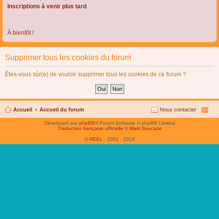
Inscriptions à venir plus tard
À bientôt !
Supprimer tous les cookies du forum
Êtes-vous sûr(e) de vouloir supprimer tous les cookies de ce forum ?
Accueil
Accueil du forum
Nous contacter
Développé par
phpBB
® Forum Software © phpBB Limited
Traduction française officielle
©
Maël Soucaze
©
REEL
- 2002 - 2019