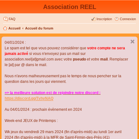
Association REEL
FAQ
Inscription
Connexion
Accueil
Accueil du forum
04/01/2024 :
Le spam est tel que vous pouvez considérer que
votre compte ne sera
jamais activé
si vous n'envoyez pas un mail sur
association.reel[at]gmail.com avec votre
pseudo
et votre
mail
. Remplacer
le [at] par @ dans le mail.
Nous n'avons malheureusement pas le temps de nous pencher sur la
question dans les jours qui viennent.
=> la meilleure solution est de rejoindre notre discord :
https://discord.gg/TvhyNAQ
Au 04/01/2024 : prochain évènement en 2024
Week-end JEUX de Printemps :
Wk jeux du vendredi 29 mars 2024 (fin d'après-midi) au lundi 1er avril
2024 (fin d'après-midi) à la MFR de Saint-Firmin-des-Près (41)