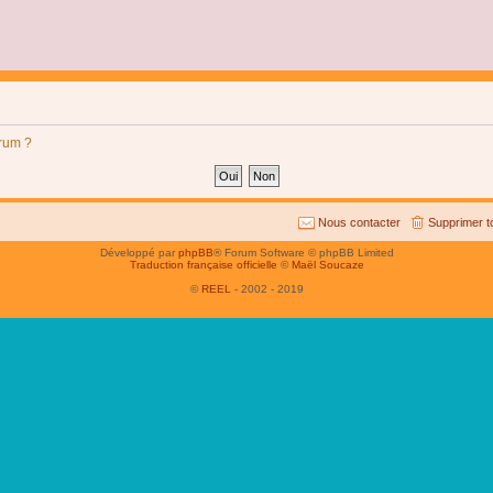
orum ?
Nous contacter
Supprimer t
Développé par
phpBB
® Forum Software © phpBB Limited
Traduction française officielle
©
Maël Soucaze
©
REEL
- 2002 - 2019