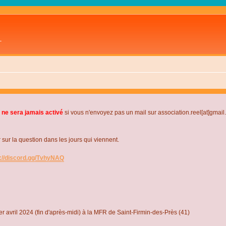
L
 ne sera jamais activé
si vous n'envoyez pas un mail sur association.reel[at]gmai
r la question dans les jours qui viennent.
s://discord.gg/TvhyNAQ
r avril 2024 (fin d'après-midi) à la MFR de Saint-Firmin-des-Près (41)