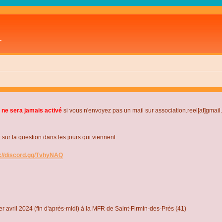
L
 ne sera jamais activé
si vous n'envoyez pas un mail sur association.reel[at]gmai
r la question dans les jours qui viennent.
s://discord.gg/TvhyNAQ
r avril 2024 (fin d'après-midi) à la MFR de Saint-Firmin-des-Près (41)