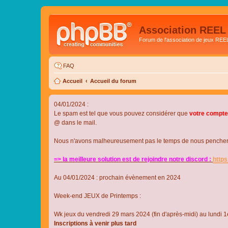
Association REEL
Forum de l'association de jeux REE
FAQ
Accueil
Accueil du forum
04/01/2024 :
Le spam est tel que vous pouvez considérer que
votre compte
@ dans le mail.
Nous n'avons malheureusement pas le temps de nous pencher su
=> la meilleure solution est de rejoindre notre discord :
http
Au 04/01/2024 : prochain évènement en 2024
Week-end JEUX de Printemps :
Wk jeux du vendredi 29 mars 2024 (fin d'après-midi) au lundi 1e
Inscriptions à venir plus tard