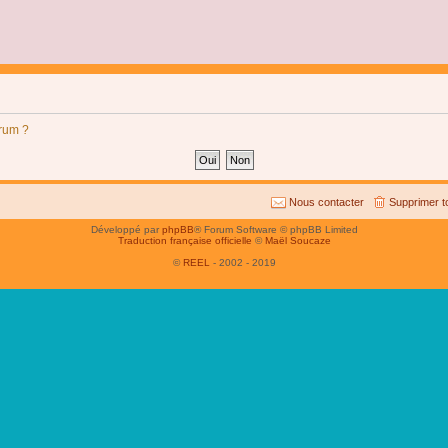
orum ?
Nous contacter
Supprimer t
Développé par
phpBB
® Forum Software © phpBB Limited
Traduction française officielle
©
Maël Soucaze
©
REEL
- 2002 - 2019