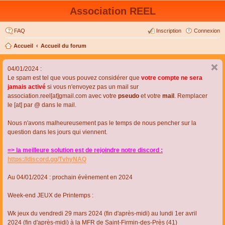
Association REEL
FAQ
Inscription
Connexion
Accueil
Accueil du forum
04/01/2024 :
Le spam est tel que vous pouvez considérer que
votre compte ne sera
jamais activé
si vous n'envoyez pas un mail sur
association.reel[at]gmail.com avec votre
pseudo
et votre
mail
. Remplacer
le [at] par @ dans le mail.
Nous n'avons malheureusement pas le temps de nous pencher sur la
question dans les jours qui viennent.
=> la meilleure solution est de rejoindre notre discord :
https://discord.gg/TvhyNAQ
Au 04/01/2024 : prochain évènement en 2024
Week-end JEUX de Printemps :
Wk jeux du vendredi 29 mars 2024 (fin d'après-midi) au lundi 1er avril
2024 (fin d'après-midi) à la MFR de Saint-Firmin-des-Près (41)