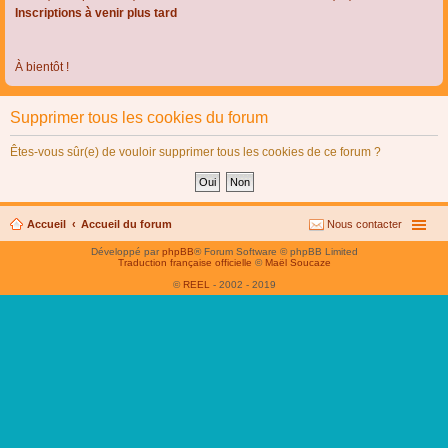
Inscriptions à venir plus tard
À bientôt !
Supprimer tous les cookies du forum
Êtes-vous sûr(e) de vouloir supprimer tous les cookies de ce forum ?
Accueil
Accueil du forum
Nous contacter
Développé par
phpBB
® Forum Software © phpBB Limited
Traduction française officielle
©
Maël Soucaze
©
REEL
- 2002 - 2019