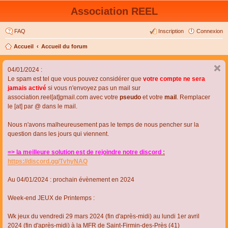
Association REEL
FAQ
Inscription
Connexion
Accueil
Accueil du forum
04/01/2024 :
Le spam est tel que vous pouvez considérer que
votre compte ne sera
jamais activé
si vous n'envoyez pas un mail sur
association.reel[at]gmail.com avec votre
pseudo
et votre
mail
. Remplacer
le [at] par @ dans le mail.
Nous n'avons malheureusement pas le temps de nous pencher sur la
question dans les jours qui viennent.
=> la meilleure solution est de rejoindre notre discord :
https://discord.gg/TvhyNAQ
Au 04/01/2024 : prochain évènement en 2024
Week-end JEUX de Printemps :
Wk jeux du vendredi 29 mars 2024 (fin d'après-midi) au lundi 1er avril
2024 (fin d'après-midi) à la MFR de Saint-Firmin-des-Près (41)