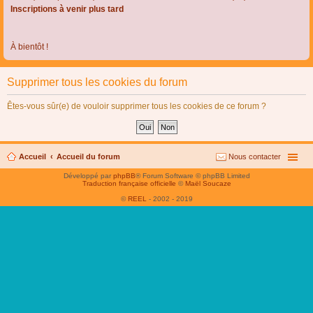
Inscriptions à venir plus tard
À bientôt !
Supprimer tous les cookies du forum
Êtes-vous sûr(e) de vouloir supprimer tous les cookies de ce forum ?
Accueil
Accueil du forum
Nous contacter
Développé par
phpBB
® Forum Software © phpBB Limited
Traduction française officielle
©
Maël Soucaze
©
REEL
- 2002 - 2019