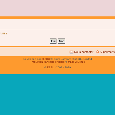
orum ?
Nous contacter
Supprimer t
Développé par
phpBB
® Forum Software © phpBB Limited
Traduction française officielle
©
Maël Soucaze
©
REEL
- 2002 - 2019