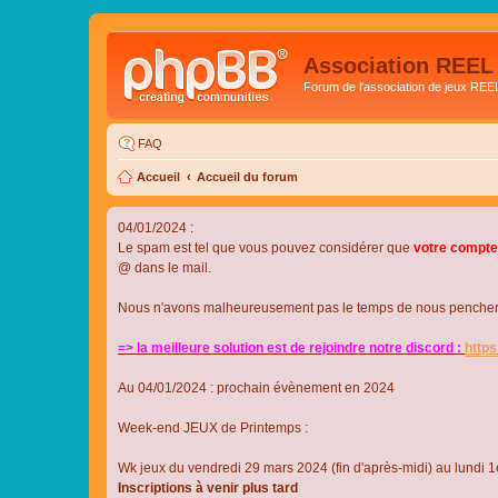
Association REEL
Forum de l'association de jeux REE
FAQ
Accueil
Accueil du forum
04/01/2024 :
Le spam est tel que vous pouvez considérer que
votre compte
@ dans le mail.
Nous n'avons malheureusement pas le temps de nous pencher su
=> la meilleure solution est de rejoindre notre discord :
http
Au 04/01/2024 : prochain évènement en 2024
Week-end JEUX de Printemps :
Wk jeux du vendredi 29 mars 2024 (fin d'après-midi) au lundi 1e
Inscriptions à venir plus tard