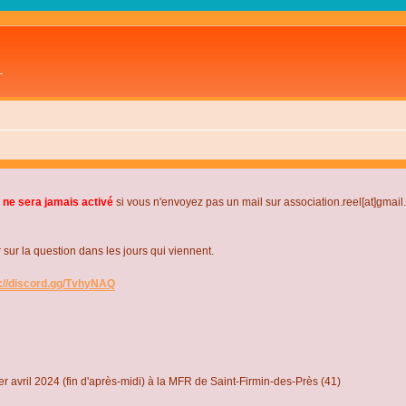
L
 ne sera jamais activé
si vous n'envoyez pas un mail sur association.reel[at]gmai
r la question dans les jours qui viennent.
s://discord.gg/TvhyNAQ
r avril 2024 (fin d'après-midi) à la MFR de Saint-Firmin-des-Près (41)