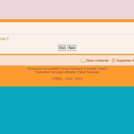
orum ?
Nous contacter
Supprimer t
Développé par
phpBB
® Forum Software © phpBB Limited
Traduction française officielle
©
Maël Soucaze
©
REEL
- 2002 - 2019