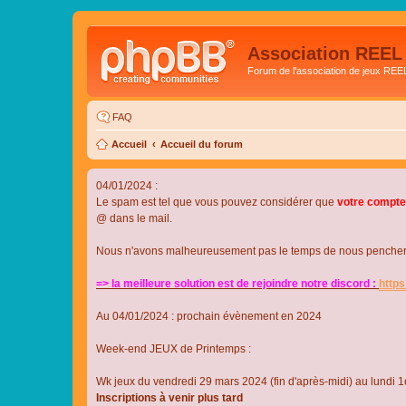
Association REEL
Forum de l'association de jeux REE
FAQ
Accueil
Accueil du forum
04/01/2024 :
Le spam est tel que vous pouvez considérer que
votre compte
@ dans le mail.
Nous n'avons malheureusement pas le temps de nous pencher su
=> la meilleure solution est de rejoindre notre discord :
http
Au 04/01/2024 : prochain évènement en 2024
Week-end JEUX de Printemps :
Wk jeux du vendredi 29 mars 2024 (fin d'après-midi) au lundi 1e
Inscriptions à venir plus tard