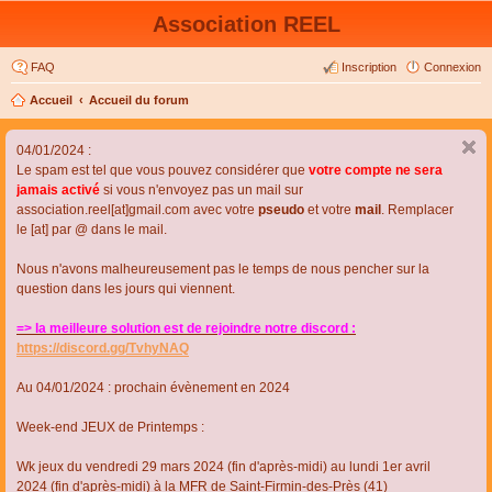
Association REEL
FAQ
Inscription
Connexion
Accueil
Accueil du forum
04/01/2024 :
Le spam est tel que vous pouvez considérer que
votre compte ne sera
jamais activé
si vous n'envoyez pas un mail sur
association.reel[at]gmail.com avec votre
pseudo
et votre
mail
. Remplacer
le [at] par @ dans le mail.
Nous n'avons malheureusement pas le temps de nous pencher sur la
question dans les jours qui viennent.
=> la meilleure solution est de rejoindre notre discord :
https://discord.gg/TvhyNAQ
Au 04/01/2024 : prochain évènement en 2024
Week-end JEUX de Printemps :
Wk jeux du vendredi 29 mars 2024 (fin d'après-midi) au lundi 1er avril
2024 (fin d'après-midi) à la MFR de Saint-Firmin-des-Près (41)