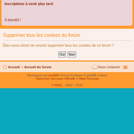
Inscriptions à venir plus tard
À bientôt !
Supprimer tous les cookies du forum
Êtes-vous sûr(e) de vouloir supprimer tous les cookies de ce forum ?
Accueil
Accueil du forum
Nous contacter
Développé par
phpBB
® Forum Software © phpBB Limited
Traduction française officielle
©
Maël Soucaze
©
REEL
- 2002 - 2019