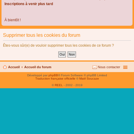
Inscriptions à venir plus tard
À bientôt !
Supprimer tous les cookies du forum
Êtes-vous sûr(e) de vouloir supprimer tous les cookies de ce forum ?
Accueil
Accueil du forum
Nous contacter
Développé par
phpBB
® Forum Software © phpBB Limited
Traduction française officielle
©
Maël Soucaze
©
REEL
- 2002 - 2019