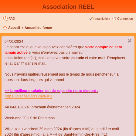
Association REEL
FAQ
Inscription
Connexion
Accueil
Accueil du forum
04/01/2024 :
Le spam est tel que vous pouvez considérer que
votre compte ne sera
jamais activé
si vous n'envoyez pas un mail sur
association.reel[at]gmail.com avec votre
pseudo
et votre
mail
. Remplacer
le [at] par @ dans le mail.
Nous n'avons malheureusement pas le temps de nous pencher sur la
question dans les jours qui viennent.
=> la meilleure solution est de rejoindre notre discord :
https://discord.gg/TvhyNAQ
Au 04/01/2024 : prochain évènement en 2024
Week-end JEUX de Printemps :
Wk jeux du vendredi 29 mars 2024 (fin d'après-midi) au lundi 1er avril
2024 (fin d'après-midi) à la MFR de Saint-Firmin-des-Près (41)