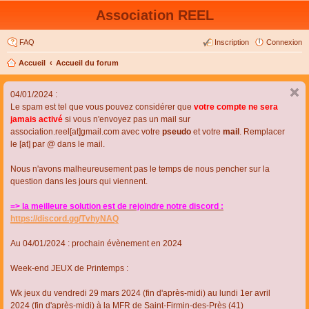
Association REEL
FAQ
Inscription
Connexion
Accueil
Accueil du forum
04/01/2024 :
Le spam est tel que vous pouvez considérer que
votre compte ne sera
jamais activé
si vous n'envoyez pas un mail sur
association.reel[at]gmail.com avec votre
pseudo
et votre
mail
. Remplacer
le [at] par @ dans le mail.
Nous n'avons malheureusement pas le temps de nous pencher sur la
question dans les jours qui viennent.
=> la meilleure solution est de rejoindre notre discord :
https://discord.gg/TvhyNAQ
Au 04/01/2024 : prochain évènement en 2024
Week-end JEUX de Printemps :
Wk jeux du vendredi 29 mars 2024 (fin d'après-midi) au lundi 1er avril
2024 (fin d'après-midi) à la MFR de Saint-Firmin-des-Près (41)