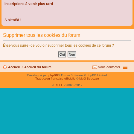
Inscriptions à venir plus tard
À bientôt !
Supprimer tous les cookies du forum
Êtes-vous sûr(e) de vouloir supprimer tous les cookies de ce forum ?
Accueil
Accueil du forum
Nous contacter
Développé par
phpBB
® Forum Software © phpBB Limited
Traduction française officielle
©
Maël Soucaze
©
REEL
- 2002 - 2019