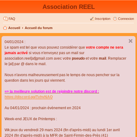
Association REEL
FAQ
Inscription
Connexion
Accueil
Accueil du forum
04/01/2024 :
Le spam est tel que vous pouvez considérer que
votre compte ne sera
jamais activé
si vous n'envoyez pas un mail sur
association.reel[at]gmail.com avec votre
pseudo
et votre
mail
. Remplacer
le [at] par @ dans le mail.
Nous n'avons malheureusement pas le temps de nous pencher sur la
question dans les jours qui viennent.
=> la meilleure solution est de rejoindre notre discord :
https://discord.gg/TvhyNAQ
Au 04/01/2024 : prochain évènement en 2024
Week-end JEUX de Printemps :
Wk jeux du vendredi 29 mars 2024 (fin d'après-midi) au lundi 1er avril
2024 (fin d'après-midi) à la MFR de Saint-Firmin-des-Près (41)