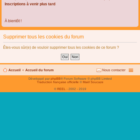
Inscriptions à venir plus tard
À bientôt !
Supprimer tous les cookies du forum
Êtes-vous sûr(e) de vouloir supprimer tous les cookies de ce forum ?
Accueil
Accueil du forum
Nous contacter
Développé par
phpBB
® Forum Software © phpBB Limited
Traduction française officielle
©
Maël Soucaze
©
REEL
- 2002 - 2019