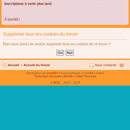
Inscriptions à venir plus tard
À bientôt !
Supprimer tous les cookies du forum
Êtes-vous sûr(e) de vouloir supprimer tous les cookies de ce forum ?
Accueil
Accueil du forum
Nous contacter
Développé par
phpBB
® Forum Software © phpBB Limited
Traduction française officielle
©
Maël Soucaze
©
REEL
- 2002 - 2019