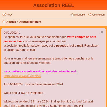
Association REEL
FAQ
Inscription
Connexion
Accueil
Accueil du forum
04/01/2024 :
Le spam est tel que vous pouvez considérer que
votre compte ne sera
jamais activé
si vous n'envoyez pas un mail sur
association.reel[at]gmail.com avec votre
pseudo
et votre
mail
. Remplacer
le [at] par @ dans le mail.
Nous n'avons malheureusement pas le temps de nous pencher sur la
question dans les jours qui viennent.
=> la meilleure solution est de rejoindre notre discord :
https://discord.gg/TvhyNAQ
Au 04/01/2024 : prochain évènement en 2024
Week-end JEUX de Printemps :
Wk jeux du vendredi 29 mars 2024 (fin d'après-midi) au lundi 1er avril
2024 (fin d'après-midi) à la MFR de Saint-Firmin-des-Près (41)