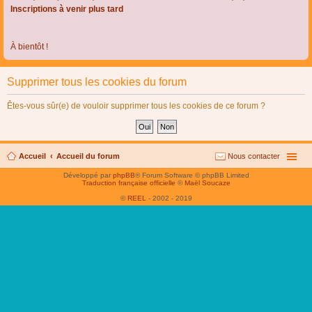
Inscriptions à venir plus tard
À bientôt !
Supprimer tous les cookies du forum
Êtes-vous sûr(e) de vouloir supprimer tous les cookies de ce forum ?
Accueil
Accueil du forum
Nous contacter
Développé par
phpBB
® Forum Software © phpBB Limited
Traduction française officielle
©
Maël Soucaze
©
REEL
- 2002 - 2019