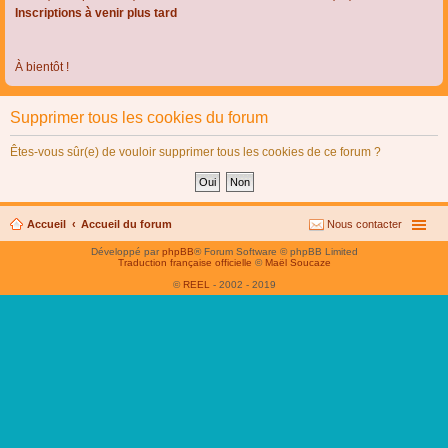
Inscriptions à venir plus tard
À bientôt !
Supprimer tous les cookies du forum
Êtes-vous sûr(e) de vouloir supprimer tous les cookies de ce forum ?
Accueil
Accueil du forum
Nous contacter
Développé par
phpBB
® Forum Software © phpBB Limited
Traduction française officielle
©
Maël Soucaze
©
REEL
- 2002 - 2019