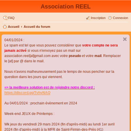
Association REEL
FAQ
Inscription
Connexion
Accueil
Accueil du forum
04/01/2024 :
Le spam est tel que vous pouvez considérer que
votre compte ne sera
jamais activé
si vous n'envoyez pas un mail sur
association.reel[at]gmail.com avec votre
pseudo
et votre
mail
. Remplacer
le [at] par @ dans le mail.
Nous n'avons malheureusement pas le temps de nous pencher sur la
question dans les jours qui viennent.
=> la meilleure solution est de rejoindre notre discord :
https://discord.gg/TvhyNAQ
Au 04/01/2024 : prochain évènement en 2024
Week-end JEUX de Printemps :
Wk jeux du vendredi 29 mars 2024 (fin d'après-midi) au lundi 1er avril
2024 (fin d'après-midi) à la MFR de Saint-Firmin-des-Près (41)