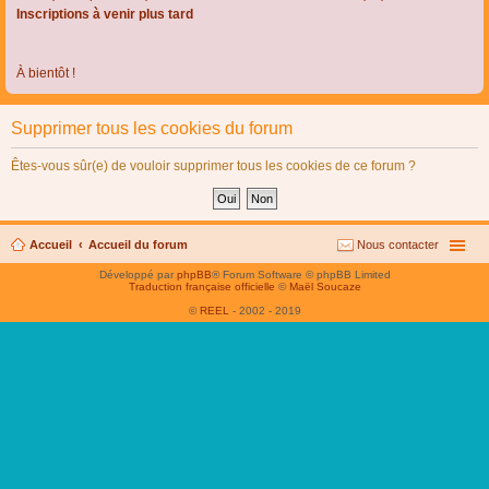
Inscriptions à venir plus tard
À bientôt !
Supprimer tous les cookies du forum
Êtes-vous sûr(e) de vouloir supprimer tous les cookies de ce forum ?
Accueil
Accueil du forum
Nous contacter
Développé par
phpBB
® Forum Software © phpBB Limited
Traduction française officielle
©
Maël Soucaze
©
REEL
- 2002 - 2019