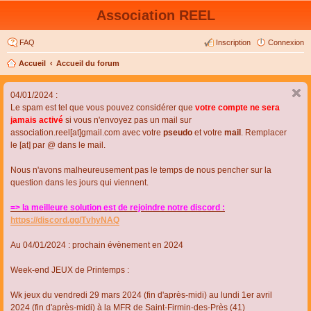
Association REEL
FAQ
Inscription
Connexion
Accueil
Accueil du forum
04/01/2024 :
Le spam est tel que vous pouvez considérer que
votre compte ne sera
jamais activé
si vous n'envoyez pas un mail sur
association.reel[at]gmail.com avec votre
pseudo
et votre
mail
. Remplacer
le [at] par @ dans le mail.
Nous n'avons malheureusement pas le temps de nous pencher sur la
question dans les jours qui viennent.
=> la meilleure solution est de rejoindre notre discord :
https://discord.gg/TvhyNAQ
Au 04/01/2024 : prochain évènement en 2024
Week-end JEUX de Printemps :
Wk jeux du vendredi 29 mars 2024 (fin d'après-midi) au lundi 1er avril
2024 (fin d'après-midi) à la MFR de Saint-Firmin-des-Près (41)