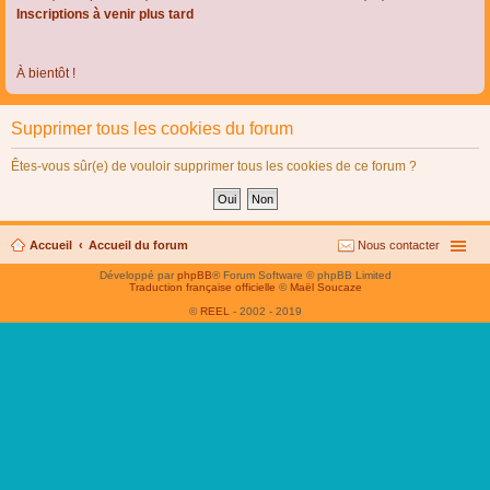
Inscriptions à venir plus tard
À bientôt !
Supprimer tous les cookies du forum
Êtes-vous sûr(e) de vouloir supprimer tous les cookies de ce forum ?
Accueil
Accueil du forum
Nous contacter
Développé par
phpBB
® Forum Software © phpBB Limited
Traduction française officielle
©
Maël Soucaze
©
REEL
- 2002 - 2019