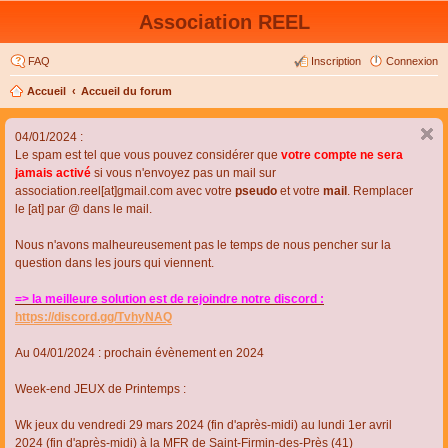
Association REEL
FAQ
Inscription
Connexion
Accueil
Accueil du forum
04/01/2024 :
Le spam est tel que vous pouvez considérer que
votre compte ne sera
jamais activé
si vous n'envoyez pas un mail sur
association.reel[at]gmail.com avec votre
pseudo
et votre
mail
. Remplacer
le [at] par @ dans le mail.
Nous n'avons malheureusement pas le temps de nous pencher sur la
question dans les jours qui viennent.
=> la meilleure solution est de rejoindre notre discord :
https://discord.gg/TvhyNAQ
Au 04/01/2024 : prochain évènement en 2024
Week-end JEUX de Printemps :
Wk jeux du vendredi 29 mars 2024 (fin d'après-midi) au lundi 1er avril
2024 (fin d'après-midi) à la MFR de Saint-Firmin-des-Près (41)