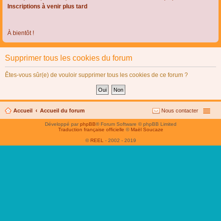
Inscriptions à venir plus tard
À bientôt !
Supprimer tous les cookies du forum
Êtes-vous sûr(e) de vouloir supprimer tous les cookies de ce forum ?
Accueil
Accueil du forum
Nous contacter
Développé par
phpBB
® Forum Software © phpBB Limited
Traduction française officielle
©
Maël Soucaze
©
REEL
- 2002 - 2019