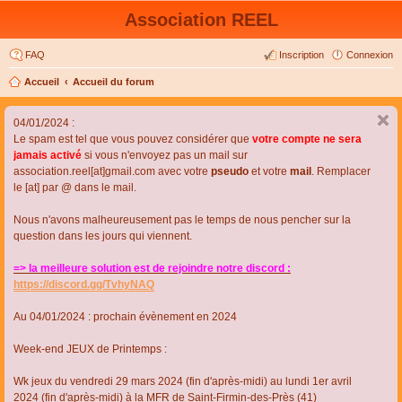
Association REEL
FAQ
Inscription
Connexion
Accueil
Accueil du forum
04/01/2024 :
Le spam est tel que vous pouvez considérer que
votre compte ne sera
jamais activé
si vous n'envoyez pas un mail sur
association.reel[at]gmail.com avec votre
pseudo
et votre
mail
. Remplacer
le [at] par @ dans le mail.
Nous n'avons malheureusement pas le temps de nous pencher sur la
question dans les jours qui viennent.
=> la meilleure solution est de rejoindre notre discord :
https://discord.gg/TvhyNAQ
Au 04/01/2024 : prochain évènement en 2024
Week-end JEUX de Printemps :
Wk jeux du vendredi 29 mars 2024 (fin d'après-midi) au lundi 1er avril
2024 (fin d'après-midi) à la MFR de Saint-Firmin-des-Près (41)