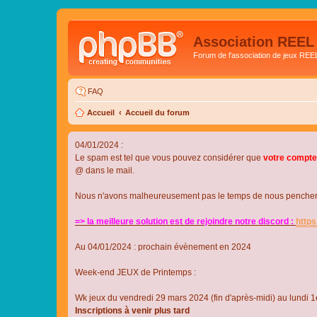
Association REEL
Forum de l'association de jeux REE
FAQ
Accueil
Accueil du forum
04/01/2024 :
Le spam est tel que vous pouvez considérer que
votre compte
@ dans le mail.
Nous n'avons malheureusement pas le temps de nous pencher su
=> la meilleure solution est de rejoindre notre discord :
http
Au 04/01/2024 : prochain évènement en 2024
Week-end JEUX de Printemps :
Wk jeux du vendredi 29 mars 2024 (fin d'après-midi) au lundi 1e
Inscriptions à venir plus tard