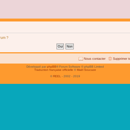
orum ?
Nous contacter
Supprimer t
Développé par
phpBB
® Forum Software © phpBB Limited
Traduction française officielle
©
Maël Soucaze
©
REEL
- 2002 - 2019