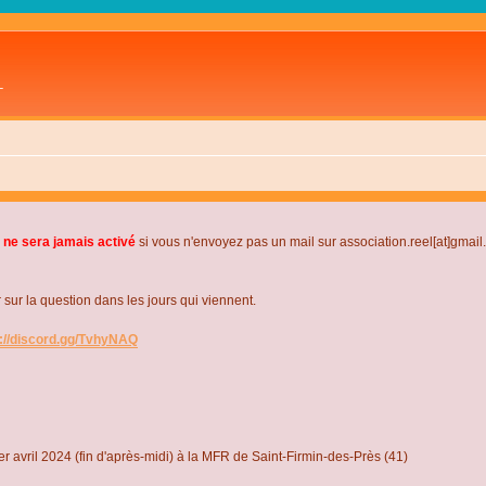
L
 ne sera jamais activé
si vous n'envoyez pas un mail sur association.reel[at]gmai
r la question dans les jours qui viennent.
s://discord.gg/TvhyNAQ
r avril 2024 (fin d'après-midi) à la MFR de Saint-Firmin-des-Près (41)