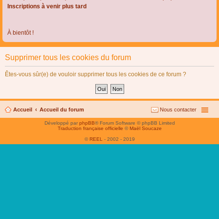
Inscriptions à venir plus tard
À bientôt !
Supprimer tous les cookies du forum
Êtes-vous sûr(e) de vouloir supprimer tous les cookies de ce forum ?
Accueil
Accueil du forum
Nous contacter
Développé par
phpBB
® Forum Software © phpBB Limited
Traduction française officielle
©
Maël Soucaze
©
REEL
- 2002 - 2019