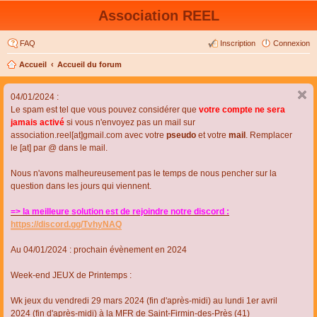
Association REEL
FAQ
Inscription
Connexion
Accueil
Accueil du forum
04/01/2024 :
Le spam est tel que vous pouvez considérer que
votre compte ne sera
jamais activé
si vous n'envoyez pas un mail sur
association.reel[at]gmail.com avec votre
pseudo
et votre
mail
. Remplacer
le [at] par @ dans le mail.
Nous n'avons malheureusement pas le temps de nous pencher sur la
question dans les jours qui viennent.
=> la meilleure solution est de rejoindre notre discord :
https://discord.gg/TvhyNAQ
Au 04/01/2024 : prochain évènement en 2024
Week-end JEUX de Printemps :
Wk jeux du vendredi 29 mars 2024 (fin d'après-midi) au lundi 1er avril
2024 (fin d'après-midi) à la MFR de Saint-Firmin-des-Près (41)