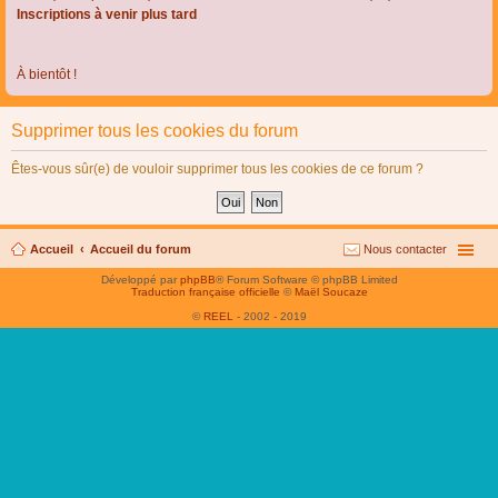
Inscriptions à venir plus tard
À bientôt !
Supprimer tous les cookies du forum
Êtes-vous sûr(e) de vouloir supprimer tous les cookies de ce forum ?
Accueil
Accueil du forum
Nous contacter
Développé par
phpBB
® Forum Software © phpBB Limited
Traduction française officielle
©
Maël Soucaze
©
REEL
- 2002 - 2019