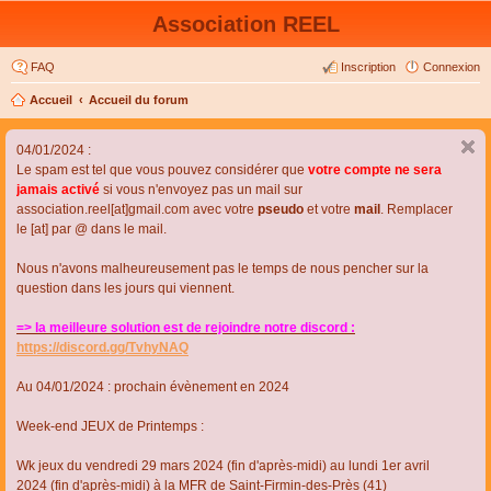
Association REEL
FAQ
Inscription
Connexion
Accueil
Accueil du forum
04/01/2024 :
Le spam est tel que vous pouvez considérer que
votre compte ne sera
jamais activé
si vous n'envoyez pas un mail sur
association.reel[at]gmail.com avec votre
pseudo
et votre
mail
. Remplacer
le [at] par @ dans le mail.
Nous n'avons malheureusement pas le temps de nous pencher sur la
question dans les jours qui viennent.
=> la meilleure solution est de rejoindre notre discord :
https://discord.gg/TvhyNAQ
Au 04/01/2024 : prochain évènement en 2024
Week-end JEUX de Printemps :
Wk jeux du vendredi 29 mars 2024 (fin d'après-midi) au lundi 1er avril
2024 (fin d'après-midi) à la MFR de Saint-Firmin-des-Près (41)