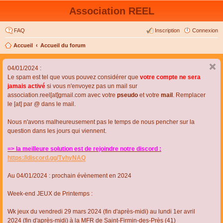
Association REEL
FAQ
Inscription
Connexion
Accueil
Accueil du forum
04/01/2024 :
Le spam est tel que vous pouvez considérer que
votre compte ne sera
jamais activé
si vous n'envoyez pas un mail sur
association.reel[at]gmail.com avec votre
pseudo
et votre
mail
. Remplacer
le [at] par @ dans le mail.
Nous n'avons malheureusement pas le temps de nous pencher sur la
question dans les jours qui viennent.
=> la meilleure solution est de rejoindre notre discord :
https://discord.gg/TvhyNAQ
Au 04/01/2024 : prochain évènement en 2024
Week-end JEUX de Printemps :
Wk jeux du vendredi 29 mars 2024 (fin d'après-midi) au lundi 1er avril
2024 (fin d'après-midi) à la MFR de Saint-Firmin-des-Près (41)