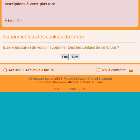
Inscriptions à venir plus tard
À bientôt !
Supprimer tous les cookies du forum
Êtes-vous sûr(e) de vouloir supprimer tous les cookies de ce forum ?
Accueil
Accueil du forum
Nous contacter
Développé par
phpBB
® Forum Software © phpBB Limited
Traduction française officielle
©
Maël Soucaze
©
REEL
- 2002 - 2019