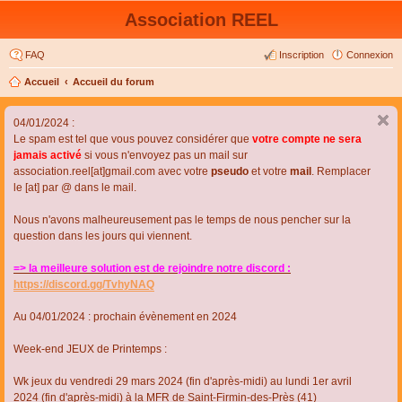
Association REEL
FAQ
Inscription
Connexion
Accueil
Accueil du forum
04/01/2024 :
Le spam est tel que vous pouvez considérer que
votre compte ne sera
jamais activé
si vous n'envoyez pas un mail sur
association.reel[at]gmail.com avec votre
pseudo
et votre
mail
. Remplacer
le [at] par @ dans le mail.
Nous n'avons malheureusement pas le temps de nous pencher sur la
question dans les jours qui viennent.
=> la meilleure solution est de rejoindre notre discord :
https://discord.gg/TvhyNAQ
Au 04/01/2024 : prochain évènement en 2024
Week-end JEUX de Printemps :
Wk jeux du vendredi 29 mars 2024 (fin d'après-midi) au lundi 1er avril
2024 (fin d'après-midi) à la MFR de Saint-Firmin-des-Près (41)