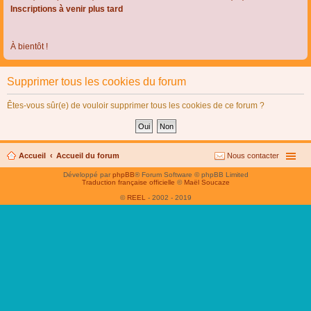
Inscriptions à venir plus tard
À bientôt !
Supprimer tous les cookies du forum
Êtes-vous sûr(e) de vouloir supprimer tous les cookies de ce forum ?
Accueil
Accueil du forum
Nous contacter
Développé par
phpBB
® Forum Software © phpBB Limited
Traduction française officielle
©
Maël Soucaze
©
REEL
- 2002 - 2019