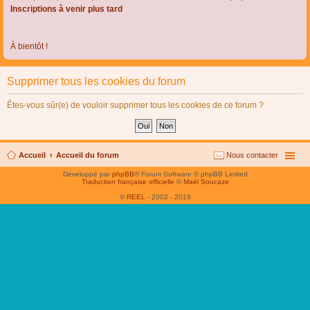
Inscriptions à venir plus tard
À bientôt !
Supprimer tous les cookies du forum
Êtes-vous sûr(e) de vouloir supprimer tous les cookies de ce forum ?
Accueil
Accueil du forum
Nous contacter
Développé par
phpBB
® Forum Software © phpBB Limited
Traduction française officielle
©
Maël Soucaze
©
REEL
- 2002 - 2019