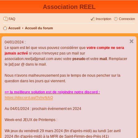
Association REEL
FAQ
Inscription
Connexion
Accueil
Accueil du forum
04/01/2024 :
Le spam est tel que vous pouvez considérer que
votre compte ne sera
jamais activé
si vous n'envoyez pas un mail sur
association.reel[at]gmail.com avec votre
pseudo
et votre
mail
. Remplacer
le [at] par @ dans le mail.
Nous n'avons malheureusement pas le temps de nous pencher sur la
question dans les jours qui viennent.
=> la meilleure solution est de rejoindre notre discord :
https://discord.gg/TvhyNAQ
Au 04/01/2024 : prochain évènement en 2024
Week-end JEUX de Printemps :
Wk jeux du vendredi 29 mars 2024 (fin d'après-midi) au lundi 1er avril
2024 (fin d'après-midi) à la MFR de Saint-Firmin-des-Près (41)