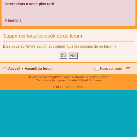
Inscriptions à venir plus tard
À bientôt !
Supprimer tous les cookies du forum
Êtes-vous sûr(e) de vouloir supprimer tous les cookies de ce forum ?
Accueil
Accueil du forum
Nous contacter
Développé par
phpBB
® Forum Software © phpBB Limited
Traduction française officielle
©
Maël Soucaze
©
REEL
- 2002 - 2019