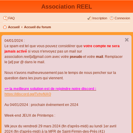
Association REEL
FAQ
Inscription
Connexion
Accueil
Accueil du forum
04/01/2024 :
Le spam est tel que vous pouvez considérer que
votre compte ne sera
jamais activé
si vous n'envoyez pas un mail sur
association.reel[at]gmail.com avec votre
pseudo
et votre
mail
. Remplacer
le [at] par @ dans le mail.
Nous n'avons malheureusement pas le temps de nous pencher sur la
question dans les jours qui viennent.
=> la meilleure solution est de rejoindre notre discord :
https://discord.gg/TvhyNAQ
Au 04/01/2024 : prochain évènement en 2024
Week-end JEUX de Printemps :
Wk jeux du vendredi 29 mars 2024 (fin d'après-midi) au lundi 1er avril
2024 (fin d'après-midi) à la MFR de Saint-Firmin-des-Près (41)