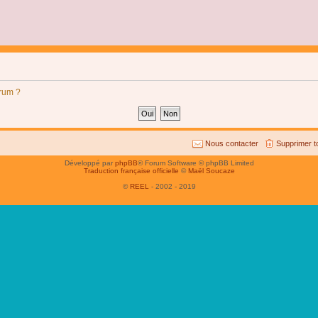
orum ?
Nous contacter
Supprimer t
Développé par
phpBB
® Forum Software © phpBB Limited
Traduction française officielle
©
Maël Soucaze
©
REEL
- 2002 - 2019