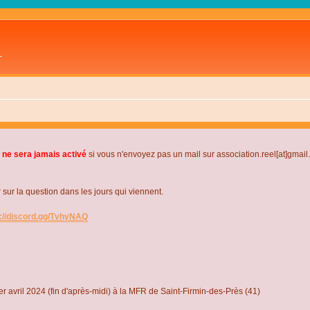
L
 ne sera jamais activé
si vous n'envoyez pas un mail sur association.reel[at]gmai
r la question dans les jours qui viennent.
s://discord.gg/TvhyNAQ
r avril 2024 (fin d'après-midi) à la MFR de Saint-Firmin-des-Près (41)