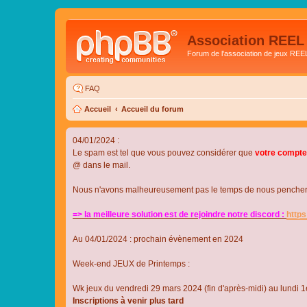
Association REEL
Forum de l'association de jeux REE
FAQ
Accueil
Accueil du forum
04/01/2024 :
Le spam est tel que vous pouvez considérer que
votre compte
@ dans le mail.
Nous n'avons malheureusement pas le temps de nous pencher su
=> la meilleure solution est de rejoindre notre discord :
http
Au 04/01/2024 : prochain évènement en 2024
Week-end JEUX de Printemps :
Wk jeux du vendredi 29 mars 2024 (fin d'après-midi) au lundi 1e
Inscriptions à venir plus tard