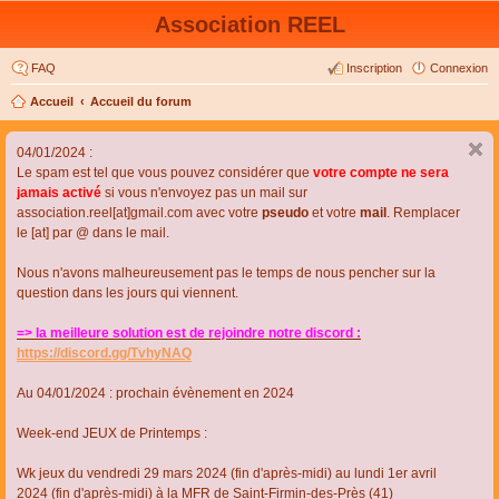
Association REEL
FAQ
Inscription
Connexion
Accueil
Accueil du forum
04/01/2024 :
Le spam est tel que vous pouvez considérer que
votre compte ne sera
jamais activé
si vous n'envoyez pas un mail sur
association.reel[at]gmail.com avec votre
pseudo
et votre
mail
. Remplacer
le [at] par @ dans le mail.
Nous n'avons malheureusement pas le temps de nous pencher sur la
question dans les jours qui viennent.
=> la meilleure solution est de rejoindre notre discord :
https://discord.gg/TvhyNAQ
Au 04/01/2024 : prochain évènement en 2024
Week-end JEUX de Printemps :
Wk jeux du vendredi 29 mars 2024 (fin d'après-midi) au lundi 1er avril
2024 (fin d'après-midi) à la MFR de Saint-Firmin-des-Près (41)