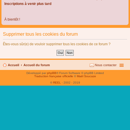
Inscriptions à venir plus tard
À bientôt !
Supprimer tous les cookies du forum
Êtes-vous sûr(e) de vouloir supprimer tous les cookies de ce forum ?
Accueil
Accueil du forum
Nous contacter
Développé par
phpBB
® Forum Software © phpBB Limited
Traduction française officielle
©
Maël Soucaze
©
REEL
- 2002 - 2019