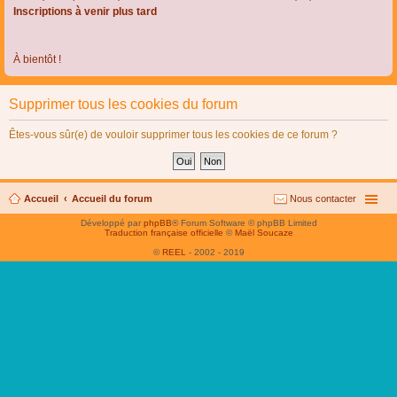
Inscriptions à venir plus tard
À bientôt !
Supprimer tous les cookies du forum
Êtes-vous sûr(e) de vouloir supprimer tous les cookies de ce forum ?
Accueil
Accueil du forum
Nous contacter
Développé par
phpBB
® Forum Software © phpBB Limited
Traduction française officielle
©
Maël Soucaze
©
REEL
- 2002 - 2019