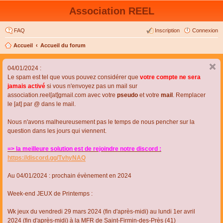
Association REEL
FAQ
Inscription
Connexion
Accueil
Accueil du forum
04/01/2024 :
Le spam est tel que vous pouvez considérer que
votre compte ne sera
jamais activé
si vous n'envoyez pas un mail sur
association.reel[at]gmail.com avec votre
pseudo
et votre
mail
. Remplacer
le [at] par @ dans le mail.
Nous n'avons malheureusement pas le temps de nous pencher sur la
question dans les jours qui viennent.
=> la meilleure solution est de rejoindre notre discord :
https://discord.gg/TvhyNAQ
Au 04/01/2024 : prochain évènement en 2024
Week-end JEUX de Printemps :
Wk jeux du vendredi 29 mars 2024 (fin d'après-midi) au lundi 1er avril
2024 (fin d'après-midi) à la MFR de Saint-Firmin-des-Près (41)