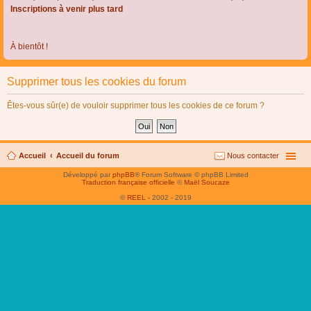
Inscriptions à venir plus tard
À bientôt !
Supprimer tous les cookies du forum
Êtes-vous sûr(e) de vouloir supprimer tous les cookies de ce forum ?
Accueil
Accueil du forum
Nous contacter
Développé par
phpBB
® Forum Software © phpBB Limited
Traduction française officielle
©
Maël Soucaze
©
REEL
- 2002 - 2019