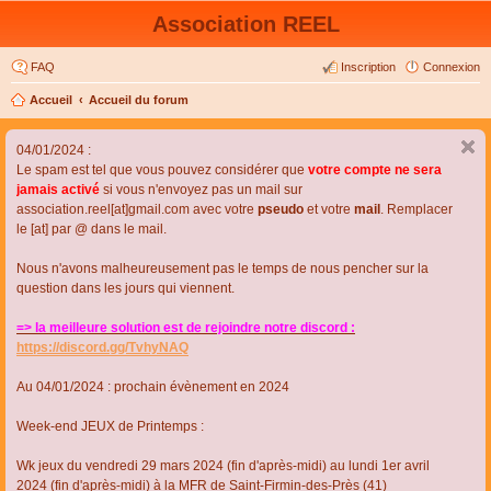
Association REEL
FAQ
Inscription
Connexion
Accueil
Accueil du forum
04/01/2024 :
Le spam est tel que vous pouvez considérer que
votre compte ne sera
jamais activé
si vous n'envoyez pas un mail sur
association.reel[at]gmail.com avec votre
pseudo
et votre
mail
. Remplacer
le [at] par @ dans le mail.
Nous n'avons malheureusement pas le temps de nous pencher sur la
question dans les jours qui viennent.
=> la meilleure solution est de rejoindre notre discord :
https://discord.gg/TvhyNAQ
Au 04/01/2024 : prochain évènement en 2024
Week-end JEUX de Printemps :
Wk jeux du vendredi 29 mars 2024 (fin d'après-midi) au lundi 1er avril
2024 (fin d'après-midi) à la MFR de Saint-Firmin-des-Près (41)