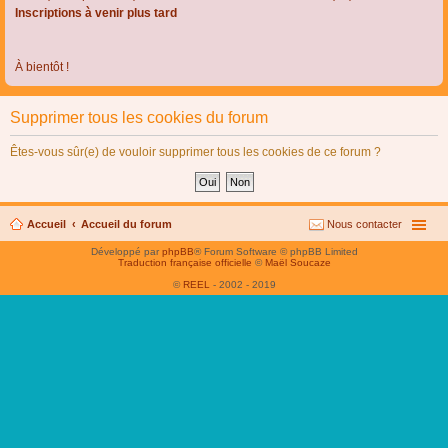
Inscriptions à venir plus tard
À bientôt !
Supprimer tous les cookies du forum
Êtes-vous sûr(e) de vouloir supprimer tous les cookies de ce forum ?
Accueil
Accueil du forum
Nous contacter
Développé par
phpBB
® Forum Software © phpBB Limited
Traduction française officielle
©
Maël Soucaze
©
REEL
- 2002 - 2019