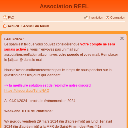
Association REEL
FAQ
Inscription
Connexion
Accueil
Accueil du forum
04/01/2024 :
Le spam est tel que vous pouvez considérer que
votre compte ne sera
jamais activé
si vous n'envoyez pas un mail sur
association.reel[at]gmail.com avec votre
pseudo
et votre
mail
. Remplacer
le [at] par @ dans le mail.
Nous n'avons malheureusement pas le temps de nous pencher sur la
question dans les jours qui viennent.
=> la meilleure solution est de rejoindre notre discord :
https://discord.gg/TvhyNAQ
Au 04/01/2024 : prochain évènement en 2024
Week-end JEUX de Printemps :
Wk jeux du vendredi 29 mars 2024 (fin d'après-midi) au lundi 1er avril
2024 (fin d'après-midi) à la MFR de Saint-Firmin-des-Près (41)