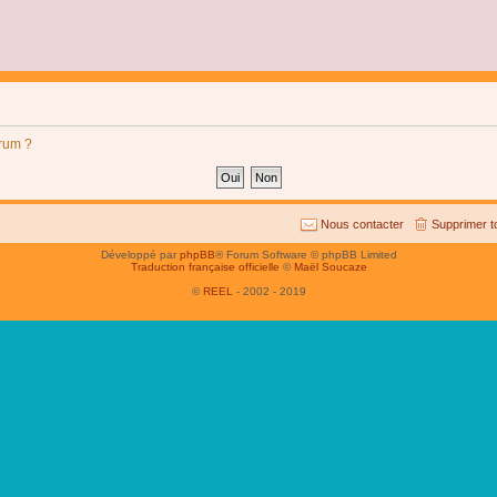
orum ?
Nous contacter
Supprimer t
Développé par
phpBB
® Forum Software © phpBB Limited
Traduction française officielle
©
Maël Soucaze
©
REEL
- 2002 - 2019