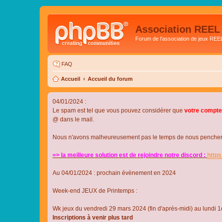
Association REEL
Forum de l'association de jeux REE
FAQ
Accueil
Accueil du forum
04/01/2024 :
Le spam est tel que vous pouvez considérer que
votre compte
@ dans le mail.
Nous n'avons malheureusement pas le temps de nous pencher su
=> la meilleure solution est de rejoindre notre discord :
http
Au 04/01/2024 : prochain évènement en 2024
Week-end JEUX de Printemps :
Wk jeux du vendredi 29 mars 2024 (fin d'après-midi) au lundi 1e
Inscriptions à venir plus tard