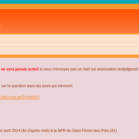
L
 ne sera jamais activé
si vous n'envoyez pas un mail sur association.reel[at]gmai
r la question dans les jours qui viennent.
s://discord.gg/TvhyNAQ
r avril 2024 (fin d'après-midi) à la MFR de Saint-Firmin-des-Près (41)