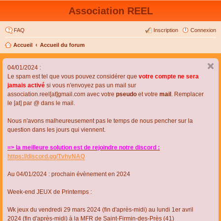
Association REEL
FAQ
Inscription
Connexion
Accueil
Accueil du forum
04/01/2024 :
Le spam est tel que vous pouvez considérer que
votre compte ne sera
jamais activé
si vous n'envoyez pas un mail sur
association.reel[at]gmail.com avec votre
pseudo
et votre
mail
. Remplacer
le [at] par @ dans le mail.
Nous n'avons malheureusement pas le temps de nous pencher sur la
question dans les jours qui viennent.
=> la meilleure solution est de rejoindre notre discord :
https://discord.gg/TvhyNAQ
Au 04/01/2024 : prochain évènement en 2024
Week-end JEUX de Printemps :
Wk jeux du vendredi 29 mars 2024 (fin d'après-midi) au lundi 1er avril
2024 (fin d'après-midi) à la MFR de Saint-Firmin-des-Près (41)