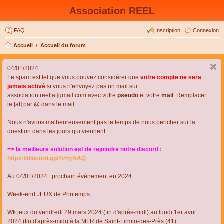
Association REEL
FAQ
Inscription
Connexion
Accueil
Accueil du forum
04/01/2024 :
Le spam est tel que vous pouvez considérer que
votre compte ne sera
jamais activé
si vous n'envoyez pas un mail sur
association.reel[at]gmail.com avec votre
pseudo
et votre
mail
. Remplacer
le [at] par @ dans le mail.
Nous n'avons malheureusement pas le temps de nous pencher sur la
question dans les jours qui viennent.
=> la meilleure solution est de rejoindre notre discord :
https://discord.gg/TvhyNAQ
Au 04/01/2024 : prochain évènement en 2024
Week-end JEUX de Printemps :
Wk jeux du vendredi 29 mars 2024 (fin d'après-midi) au lundi 1er avril
2024 (fin d'après-midi) à la MFR de Saint-Firmin-des-Près (41)