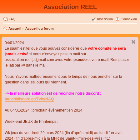
Association REEL
FAQ
Inscription
Connexion
Accueil
Accueil du forum
04/01/2024 :
Le spam est tel que vous pouvez considérer que
votre compte ne sera
jamais activé
si vous n'envoyez pas un mail sur
association.reel[at]gmail.com avec votre
pseudo
et votre
mail
. Remplacer
le [at] par @ dans le mail.
Nous n'avons malheureusement pas le temps de nous pencher sur la
question dans les jours qui viennent.
=> la meilleure solution est de rejoindre notre discord :
https://discord.gg/TvhyNAQ
Au 04/01/2024 : prochain évènement en 2024
Week-end JEUX de Printemps :
Wk jeux du vendredi 29 mars 2024 (fin d'après-midi) au lundi 1er avril
2024 (fin d'après-midi) à la MFR de Saint-Firmin-des-Près (41)