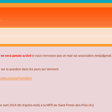
L
 ne sera jamais activé
si vous n'envoyez pas un mail sur association.reel[at]gmai
r la question dans les jours qui viennent.
s://discord.gg/TvhyNAQ
r avril 2024 (fin d'après-midi) à la MFR de Saint-Firmin-des-Près (41)