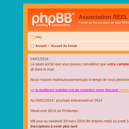
Association REEL
Forum de l'association de jeux REE
FAQ
Accueil
Accueil du forum
04/01/2024 :
Le spam est tel que vous pouvez considérer que
votre compte
@ dans le mail.
Nous n'avons malheureusement pas le temps de nous pencher su
=> la meilleure solution est de rejoindre notre discord :
http
Au 04/01/2024 : prochain évènement en 2024
Week-end JEUX de Printemps :
Wk jeux du vendredi 29 mars 2024 (fin d'après-midi) au lundi 1e
Inscriptions à venir plus tard