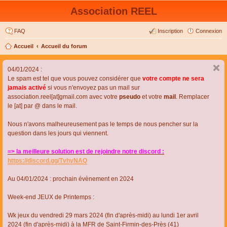
Association REEL
FAQ
Inscription
Connexion
Accueil
Accueil du forum
04/01/2024 :
Le spam est tel que vous pouvez considérer que
votre compte ne sera
jamais activé
si vous n'envoyez pas un mail sur
association.reel[at]gmail.com avec votre
pseudo
et votre
mail
. Remplacer
le [at] par @ dans le mail.
Nous n'avons malheureusement pas le temps de nous pencher sur la
question dans les jours qui viennent.
=> la meilleure solution est de rejoindre notre discord :
https://discord.gg/TvhyNAQ
Au 04/01/2024 : prochain évènement en 2024
Week-end JEUX de Printemps :
Wk jeux du vendredi 29 mars 2024 (fin d'après-midi) au lundi 1er avril
2024 (fin d'après-midi) à la MFR de Saint-Firmin-des-Près (41)